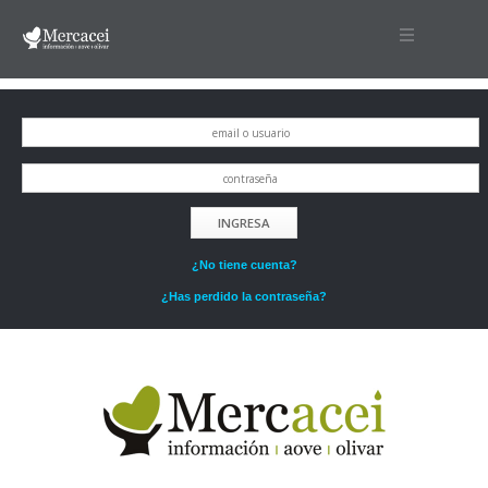
INICIO
QUIOSCO
LOGIN
INGRESA
CONTACTO
¿No tiene cuenta?
¿Has perdido la contraseña?